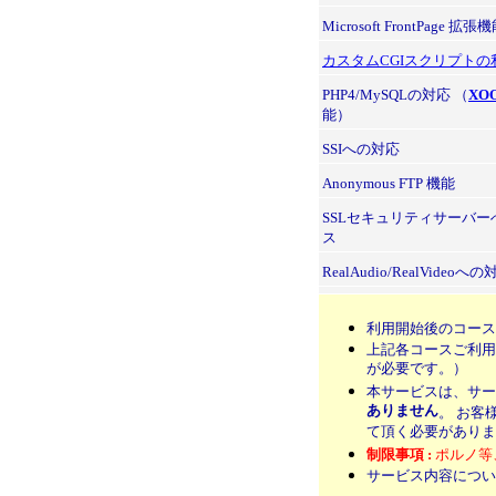
Microsoft FrontPage 拡張
カスタムCGIスクリプトの
PHP4/MySQLの対応 （
XO
能）
SSIへの対応
Anonymous FTP 機能
SSLセキュリティサーバー
ス
RealAudio/RealVideoへ
利用開始後のコース
上記各コースご利用
が必要です。）
本サービスは、サー
ありません
。 お客
て頂く必要がありま
制限事項 :
ポルノ等
サービス内容につ