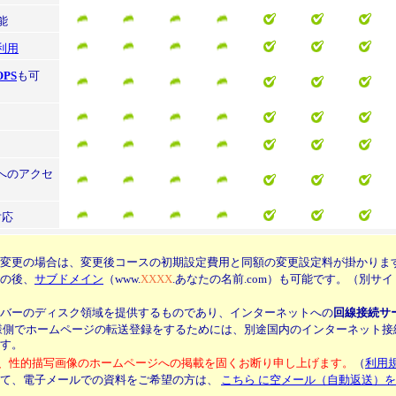
機能
利用
OPS
も可
へのアクセ
の対応
変更の場合は、変更後コースの初期設定費用と同額の変更設定料が掛かりま
の後、
サブドメイン
（www.
XXXX
.あなたの名前.com）も可能です。（別サ
バーのディスク領域を提供するものであり、インターネットへの
回線接続サ
様側でホームページの転送登録をするためには、別途国内のインターネット接
す。
、性的描写画像のホームページへの掲載を固くお断り申し上げます。
（
利用
いて、電子メールでの資料をご希望の方は、
こちら に空メール（自動返送）