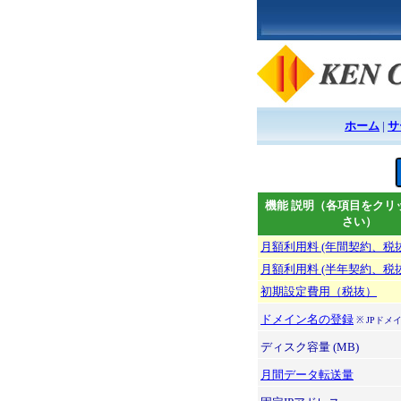
ホーム
|
サ
機能 説明（各項目をクリ
さい）
月額利用料 (年間契約、税
月額利用料 (半年契約、税
初期設定費用（税抜）
ドメイン名の登録
※ JPドメ
ディスク容量 (MB)
月間データ転送量