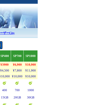
ーザーCity
SP400
SP700
SP1000
¥3900
¥6,900
¥10,900
¥4,500
¥7,800
¥11,900
¥10,000
¥10,000
¥10,000
400
700
1000
15GB
20GB
30GB