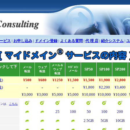
ービス
|
お申し込み
|
ドメイン登録
|
よくある質問
|
代 理 店
|
紹介システム
|
ユ
メール＆
ックして下
メール
ウェブ
ﾏｲﾄﾞﾒｲﾝ
SP50
SP100
SP200
ウェブ
メール
転送
転送
転送
抜
)
¥500
¥680
¥1250
¥1,500
¥1,500
¥1,900
¥2,800
-
-
-
-
抜
)
¥1,800
¥2,200
¥3,400
¥3,000
¥3,000
¥5,000
¥5,000
¥10,000
¥10,000
¥10,000
インは、
こちら
25
100
50
100
200
2.5GB
5GB
10GB